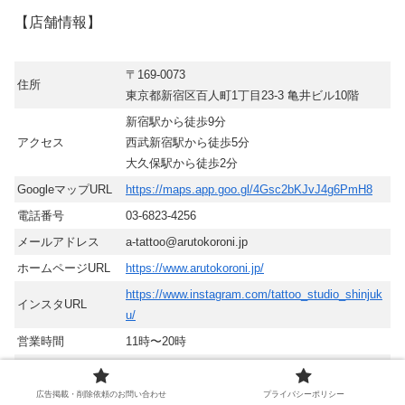
【店舗情報】
〒169-0073
住所
東京都新宿区百人町1丁目23-3 亀井ビル10階
新宿駅から徒歩9分
アクセス
西武新宿駅から徒歩5分
大久保駅から徒歩2分
GoogleマップURL
https://maps.app.goo.gl/4Gsc2bKJvJ4g6PmH8
電話番号
03-6823-4256
メールアドレス
a-tattoo@arutokoroni.jp
ホームページURL
https://www.arutokoroni.jp/
https://www.instagram.com/tattoo_studio_shinjuk
インスタURL
u/
営業時間
11時〜20時
予約・問い合わせ
電話、インスタグラム、メール
先
広告掲載・削除依頼のお問い合わせ
プライバシーポリシー