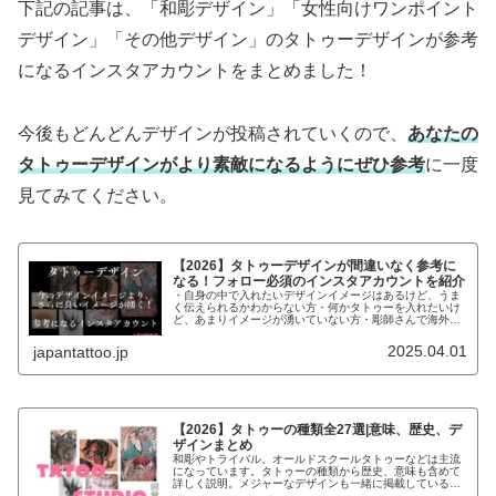
下記の記事は、「和彫デザイン」「女性向けワンポイント
デザイン」「その他デザイン」のタトゥーデザインが参考
になるインスタアカウントをまとめました！
今後もどんどんデザインが投稿されていくので、
あなたの
タトゥーデザインがより素敵になるようにぜひ参考
に一度
見てみてください。
【2026】タトゥーデザインが間違いなく参考に
なる！フォロー必須のインスタアカウントを紹介
・自身の中で入れたいデザインイメージはあるけど、うま
く伝えられるかわからない方・何かタトゥーを入れたいけ
ど、あまりイメージが湧いていない方・彫師さんで海外の
デザインで参考になるものがないか探している方こんなお
悩みの方にデザインの参考になるイ...
2025.04.01
japantattoo.jp
【2026】タトゥーの種類全27選|意味、歴史、デ
ザインまとめ
和彫やトライバル、オールドスクールタトゥーなどは主流
になっています。タトゥーの種類から歴史、意味も含めて
詳しく説明。メジャーなデザインも一緒に掲載しているの
で、参考にしてください。