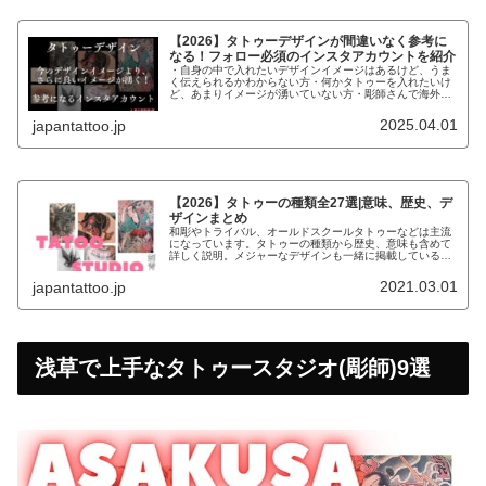
【2026】タトゥーデザインが間違いなく参考に
なる！フォロー必須のインスタアカウントを紹介
・自身の中で入れたいデザインイメージはあるけど、うま
く伝えられるかわからない方・何かタトゥーを入れたいけ
ど、あまりイメージが湧いていない方・彫師さんで海外の
デザインで参考になるものがないか探している方こんなお
悩みの方にデザインの参考になるイ...
2025.04.01
japantattoo.jp
【2026】タトゥーの種類全27選|意味、歴史、デ
ザインまとめ
和彫やトライバル、オールドスクールタトゥーなどは主流
になっています。タトゥーの種類から歴史、意味も含めて
詳しく説明。メジャーなデザインも一緒に掲載しているの
で、参考にしてください。
2021.03.01
japantattoo.jp
浅草で上手なタトゥースタジオ(彫師)9選