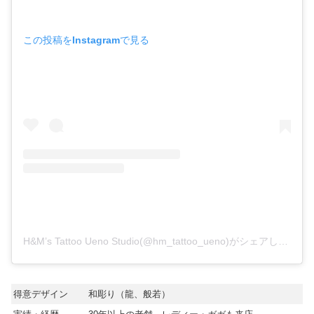
この投稿をInstagramで見る
H&M’s Tattoo Ueno Studio(@hm_tattoo_ueno)がシェアした投稿
得意デザイン
和彫り（龍、般若）