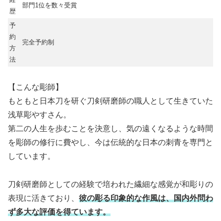
部門1位を数々受賞
歴
予
約
完全予約制
方
法
【こんな彫師】
もともと日本刀を研ぐ刀剣研磨師の職人として生きていた
浅草彫やすさん。
第二の人生を歩むことを決意し、気の遠くなるような時間
を彫師の修行に費やし、今は伝統的な日本の刺青を専門と
しています。
刀剣研磨師としての経験で培われた繊細な感覚が和彫りの
表現に活きており、
彼の彫る印象的な作風は、国内外問わ
ず多大な評価を得ています。