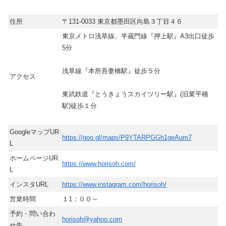
住所
〒131-0033 東京都墨田区向島３丁目４６
東京メトロ浅草線、半蔵門線『押上駅』A3出口徒歩
5分
浅草線『本所吾妻橋駅』徒歩５分
アクセス
東武鉄道『とうきょうスカイツリー駅』(旧業平橋
駅)徒歩１分
GoogleマップUR
https://goo.gl/maps/P9YTARPGGh1geAum7
L
ホームページUR
https://www.horisoh.com/
L
インスタURL
https://www.instagram.com/horisoh/
営業時間
１1：００～
予約・問い合わ
horisoh@yahoo.com
せ先