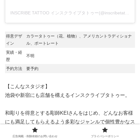
INSCRIBE TATTOO インスクライブタトゥー(@inscribetattoo)がシェアした投稿
得意デザ
カラータトゥー（花、植物）、アメリカントラディショナ
イン
ル、ポートレート
実績・経
不明
歴
予約方法
要予約
【こんなスタジオ】
池袋や新宿にも店舗を構えるインスクライブタトゥー。
和彫りを得意とする彫師KEIさんをはじめ、どんなお客様
にも満足してもらえるよう多彩なジャンルで個性豊かなス
タッフたちが在籍しています。
広告掲載・削除依頼のお問い合わせ
プライバシーポリシー