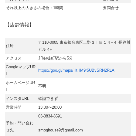
それ以上の大きさの場合：1時間
要問合せ
【店舗情報】
〒110-0005 東京都台東区上野３丁目１４−４ 長谷川
住所
ビル 4F
アクセス
JR御徒町駅から5分
GoogleマップUR
https://goo.gl/maps/HtHM9r5UBvSRN2RLA
L
ホームページUR
不明
L
インスタURL
確認できず
営業時間
13:00〜20:00
03-3834-8591
予約・問い合わ
せ先
smoghouse9@gmail.com