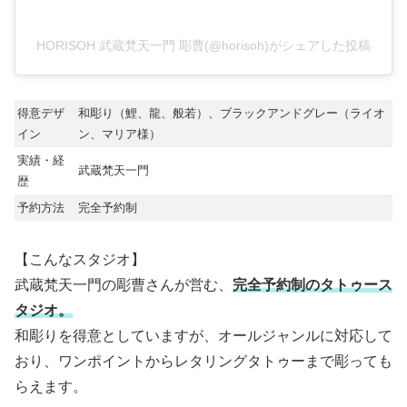
HORISOH 武蔵梵天一門 彫曹(@horisoh)がシェアした投稿
得意デザ
和彫り（鯉、龍、般若）、ブラックアンドグレー（ライオ
イン
ン、マリア様）
実績・経
武蔵梵天一門
歴
予約方法
完全予約制
【こんなスタジオ】
武蔵梵天一門の彫曹さんが営む、
完全予約制のタトゥース
タジオ。
和彫りを得意としていますが、オールジャンルに対応して
おり、ワンポイントからレタリングタトゥーまで彫っても
らえます。