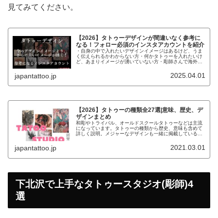
見てみてください。
【2026】タトゥーデザインが間違いなく参考に
なる！フォロー必須のインスタアカウントを紹介
・自身の中で入れたいデザインイメージはあるけど、うま
く伝えられるかわからない方・何かタトゥーを入れたいけ
ど、あまりイメージが湧いていない方・彫師さんで海外の
デザインで参考になるものがないか探している方こんなお
悩みの方にデザインの参考になるイ...
2025.04.01
japantattoo.jp
【2026】タトゥーの種類全27選|意味、歴史、デ
ザインまとめ
和彫やトライバル、オールドスクールタトゥーなどは主流
になっています。タトゥーの種類から歴史、意味も含めて
詳しく説明。メジャーなデザインも一緒に掲載しているの
で、参考にしてください。
2021.03.01
japantattoo.jp
下北沢で上手なタトゥースタジオ(彫師)4
選