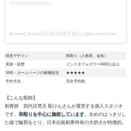
Bonten4_Horiken🇯🇵四代目梵天 彫けん(@bonten4horiken)がシェアした投稿
得意デザイン
和彫り（人物系、金魚）
実績・経歴
インスタフォロワー8400人以上
SNS・ホームページの稼働状況
★★★★★
予約方法
完全予約制
【こんな彫師】
刺青師 四代目梵天 彫けんさんが運営する個人スタジオ
です。
和彫りを中心に施術しています
。太めのはっきりし
た線で輪郭をとり、日本伝統刺青特有の大胆さが特徴的。