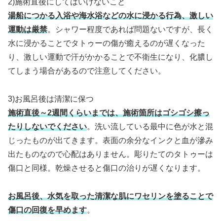
2)施術直後にしてはいけないこと
湯船につかる入浴や海水浴などの水に浸かる行為、激しい
運動は厳禁
。シャワー程度であれば問題ないですが、長く
水に浸かることでタトゥーの傷が癒えるのが遅くなった
り、激しい運動で汗がかかることで不衛生になり、化膿し
てしまう場合があるので注意してください。
3)お風呂後は清潔に保つ
施術直後～2週間くらいまでは、施術箇所はゴシゴシ擦っ
たりしないでください
。洗い流している最中に色が水と混
じったものが出てきます。表面の余分なインクと血が滲み
出たものなので心配はありません。彫りたてのタトゥーは
傷口と同様。乾燥させると傷口の治りが遅くなります。
お風呂後、水気を取った清潔な肌にワセリンを塗ることで
傷口の回復を早めます
。