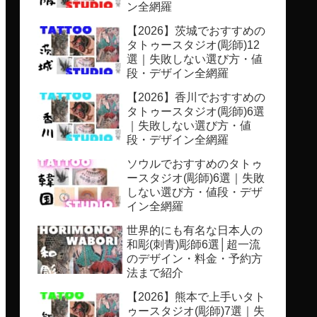
ン全網羅
【2026】茨城でおすすめの
タトゥースタジオ(彫師)12
選｜失敗しない選び方・値
段・デザイン全網羅
【2026】香川でおすすめの
タトゥースタジオ(彫師)6選
｜失敗しない選び方・値
段・デザイン全網羅
ソウルでおすすめのタトゥ
ースタジオ(彫師)6選｜失敗
しない選び方・値段・デザ
イン全網羅
世界的にも有名な日本人の
和彫(刺青)彫師6選│超一流
のデザイン・料金・予約方
法まで紹介
【2026】熊本で上手いタト
ゥースタジオ(彫師)7選｜失