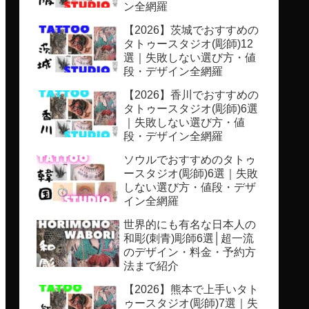
ン全網羅
【2026】茨城でおすすめの
タトゥースタジオ(彫師)12
選｜失敗しない選び方・値
段・デザイン全網羅
【2026】香川でおすすめの
タトゥースタジオ(彫師)6選
｜失敗しない選び方・値
段・デザイン全網羅
ソウルでおすすめのタトゥ
ースタジオ(彫師)6選｜失敗
しない選び方・値段・デザ
イン全網羅
世界的にも有名な日本人の
和彫(刺青)彫師6選│超一流
のデザイン・料金・予約方
法まで紹介
【2026】熊本で上手いタト
ゥースタジオ(彫師)7選｜失