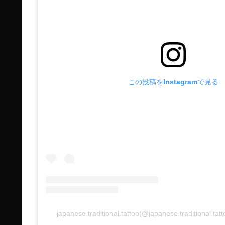
この投稿をInstagramで見る
japanese.traditional.tattoo(@japanese.traditio