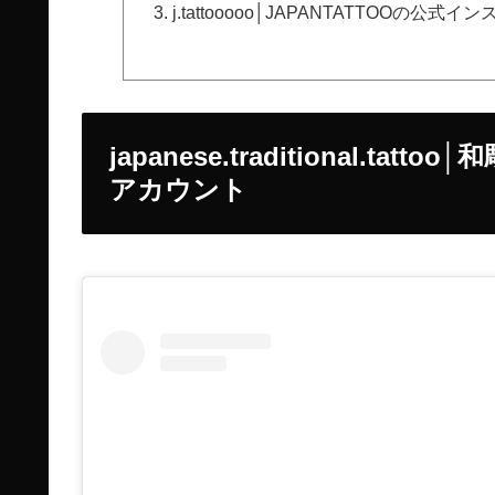
j.tattooooo│JAPANTATTOOの公式
japanese.traditional.
アカウント