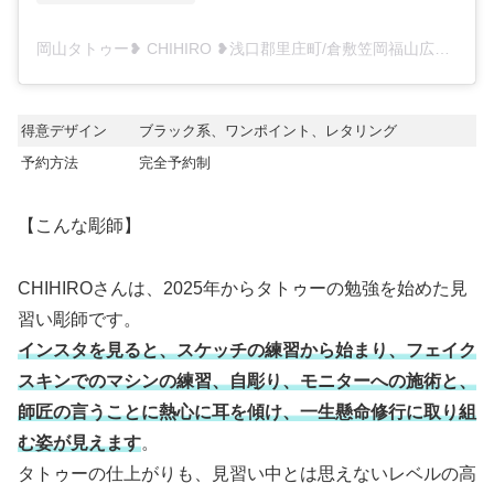
岡山タトゥー❥ CHIHIRO ❥浅口郡里庄町/倉敷笠岡福山広島/tattoo(@chihiro0902tattoo)がシェアした投稿
得意デザイン
ブラック系、ワンポイント、レタリング
予約方法
完全予約制
【こんな彫師】
CHIHIROさんは、2025年からタトゥーの勉強を始めた見
習い彫師です。
インスタを見ると、スケッチの練習から始まり、フェイク
スキンでのマシンの練習、自彫り、モニターへの施術と、
師匠の言うことに熱心に耳を傾け、一生懸命修行に取り組
む姿が見えます
。
タトゥーの仕上がりも、見習い中とは思えないレベルの高