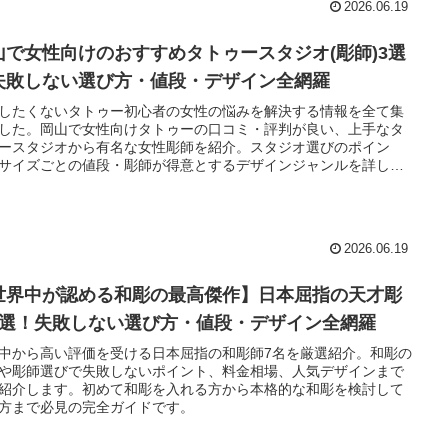
2026.06.19
山で女性向けのおすすめタトゥースタジオ(彫師)3選
失敗しない選び方・値段・デザイン全網羅
したくないタトゥー初心者の女性の悩みを解決する情報を全て集
した。岡山で女性向けタトゥーの口コミ・評判が良い、上手なタ
ースタジオから有名な女性彫師を紹介。スタジオ選びのポイン
サイズごとの値段・彫師が得意とするデザインジャンルを詳しく
しているため、ワンポイントの目安金額などもわかります。岡山
想の女性向けタトゥースタジオを見つけてください。
2026.06.19
世界中が認める和彫の最高傑作】日本屈指の天才彫
7選！失敗しない選び方・値段・デザイン全網羅
中から高い評価を受ける日本屈指の和彫師7名を厳選紹介。和彫の
や彫師選びで失敗しないポイント、料金相場、人気デザインまで
紹介します。初めて和彫を入れる方から本格的な和彫を検討して
方まで必見の完全ガイドです。