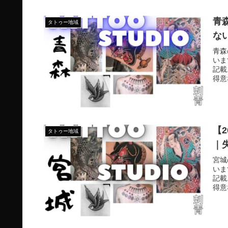
青
タトゥー地域
な
青森
いま
記載
得意
見つ
【
タトゥー地域
｜
宮城
いま
記載
得意
見つ