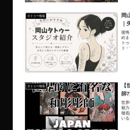
岡
タトゥー地域
｜
後悔
めま
トゥ
ト・
紹介
で理
【
タトゥー地域
師
世界
魅力
徹底
いる