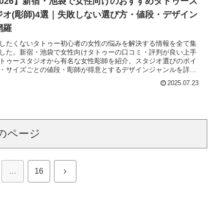
2026】新宿・池袋で女性向けのおすすめタトゥース
ジオ(彫師)4選｜失敗しない選び方・値段・デザイン
網羅
したくないタトゥー初心者の女性の悩みを解決する情報を全て集
した。新宿・池袋で女性向けタトゥーの口コミ・評判が良い上手
トゥースタジオから有名な女性彫師を紹介。スタジオ選びのポイ
・サイズごとの値段・彫師が得意とするデザインジャンルを詳し
介しているため、ワンポイントの目安金額などもわかります。新
2025.07.23
池袋で理想の女性向けタトゥースタジオを見つけてください。
のページ
次
…
16
へ