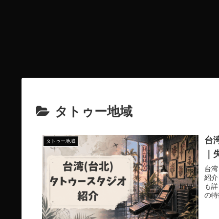
タトゥー地域
台
タトゥー地域
｜
台湾
紹介
も詳
の特
トゥ
集め