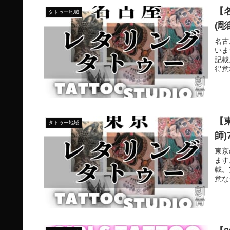
【
タトゥー地域
(
名古
いま
記載
得意
ース
まし
【
タトゥー地域
師
東京
ます
載。
意な
タジ
た。