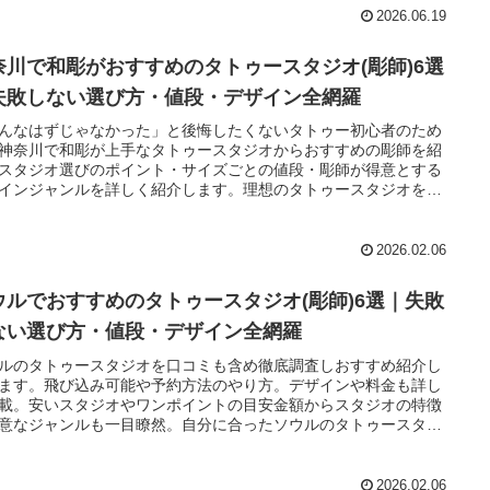
2026.06.19
奈川で和彫がおすすめのタトゥースタジオ(彫師)6選
失敗しない選び方・値段・デザイン全網羅
んなはずじゃなかった」と後悔したくないタトゥー初心者のため
神奈川で和彫が上手なタトゥースタジオからおすすめの彫師を紹
スタジオ選びのポイント・サイズごとの値段・彫師が得意とする
インジャンルを詳しく紹介します。理想のタトゥースタジオを見
てください。
2026.02.06
ウルでおすすめのタトゥースタジオ(彫師)6選｜失敗
ない選び方・値段・デザイン全網羅
ルのタトゥースタジオを口コミも含め徹底調査しおすすめ紹介し
ます。飛び込み可能や予約方法のやり方。デザインや料金も詳し
載。安いスタジオやワンポイントの目安金額からスタジオの特徴
意なジャンルも一目瞭然。自分に合ったソウルのタトゥースタジ
見つかります。初心者の悩みを解決する情報を全て集めました。
2026.02.06