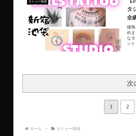
【
タトゥー地域
タ
全
後悔
めま
なタ
ント
く紹
宿・
次
1
2
ホーム
タトゥー地域