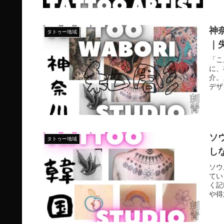
神
タトゥー地域
｜
「こ
に、
介。
デザ
つけ
ソ
タトゥー地域
し
ソウ
てい
く記
や得
オが