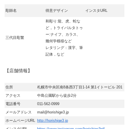
彫師名
得意デザイン
インスタURL
和彫り:龍、虎、蛇な
ど，トライバルタトゥ
ー:ナイフ、カラス、
三代目彫繁
幾何学模様など
レタリング：漢字、筆
記体，など
【店舗情報】
住所
札幌市中央区南8条西3丁目1-14 第1イトービル 201
アクセス
中島公園駅から徒歩2分
電話番号
011-562-0999
メールアドレス
mail@horishige3.jp
ホームページURL
http://horishige3.jp
インスタURL
https://www.instagram.com/horishige3rd/