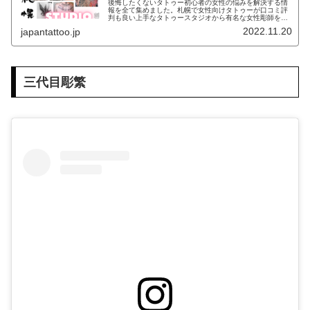
後悔したくないタトゥー初心者の女性の悩みを解決する情
報を全て集めました。札幌で女性向けタトゥーが口コミ評
判も良い上手なタトゥースタジオから有名な女性彫師を紹
介。スタジオ選びのポイント・サイズごとの値段・彫師が
2022.11.20
japantattoo.jp
得意とするデザインジャンルを詳しく紹介しているため、
ワンポイントの目安金額などもわかります。札幌で理想の
女性向けタトゥースタジオを見つけてください。
三代目彫繁