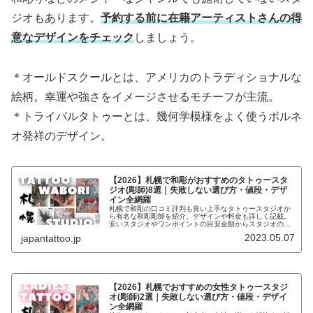
ジオもあります。
予約する前に在籍アーティストさんの得
意なデザインをチェック
しましょう。
＊オールドスクールとは、アメリカのトラディショナルな
絵柄。幸運や強さをイメージさせるモチーフが主流。
＊トライバルタトゥーとは、幾何学模様をよく使うボルネ
オ発祥のデザイン。
【2026】札幌で和彫がおすすめのタトゥースタ
ジオ(彫師)8選｜失敗しない選び方・値段・デザ
イン全網羅
札幌で和彫の口コミ評判も良い上手なタトゥースタジオか
ら有名な和彫彫師を紹介。デザインや料金も詳しく記載。
安いスタジオやワンポイントの目安金額からスタジオの特
徴や得意なデザインも一目瞭然。自分に合った札幌の和彫
2023.05.07
japantattoo.jp
のお店が見つかります。和彫が初心者の悩みを解決する情
報を全て集めました。
【2026】札幌でおすすめの女性タトゥースタジ
オ(彫師)2選｜失敗しない選び方・値段・デザイ
ン全網羅