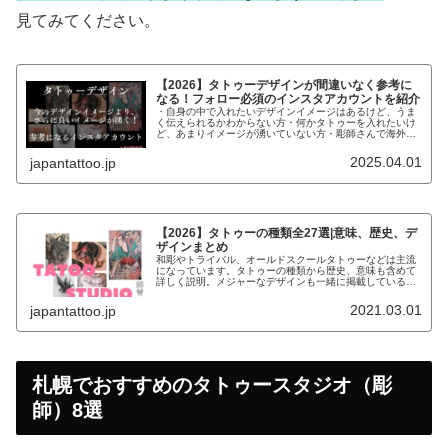
見てみてください。
【2026】タトゥーデザインが間違いなく参考に
なる！フォロー必須のインスタアカウントを紹介
・自身の中で入れたいデザインイメージはあるけど、うま
く伝えられるかわからない方・何かタトゥーを入れたいけ
ど、あまりイメージが湧いていない方・彫師さんで海外の
デザインで参考になるものがないか探している方こんなお
悩みの方にデザインの参考になるイ...
2025.04.01
japantattoo.jp
【2026】タトゥーの種類全27選|意味、歴史、デ
ザインまとめ
和彫やトライバル、オールドスクールタトゥーなどは主流
になっています。タトゥーの種類から歴史、意味も含めて
詳しく説明。メジャーなデザインも一緒に掲載しているの
で、参考にしてください。
2021.03.01
japantattoo.jp
札幌でおすすめのタトゥースタジオ（彫
師）8選