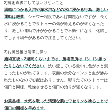
2)施術直後にしてはいけないこと
湯船につかる入浴や海水浴などの水に浸かる行為、激しい
運動は厳禁
。シャワー程度であれば問題ないですが、長く
水に浸かることでタトゥーの傷が癒えるのが遅くなった
り、激しい運動で汗がかかることで不衛生になり、化膿し
てしまう場合があるので注意してください。
3)お風呂後は清潔に保つ
施術直後～2週間くらいまでは、施術箇所はゴシゴシ擦っ
たりしないでください
。洗い流している最中に色が水と混
じったものが出てきます。表面の余分なインクと血が滲み
出たものなので心配はありません。彫りたてのタトゥーは
傷口と同様。乾燥させると傷口の治りが遅くなります。
お風呂後、水気を取った清潔な肌にワセリンを塗ることで
傷口の回復を早めます
。