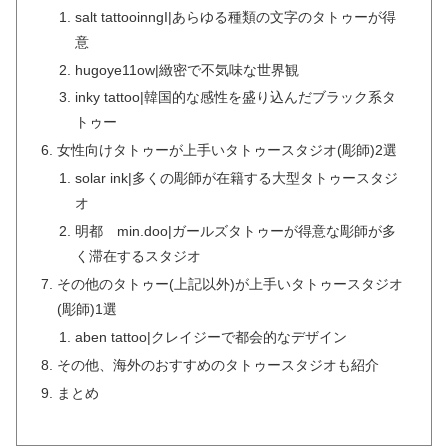
salt tattooinngI|あらゆる種類の文字のタトゥーが得
意
hugoye11ow|緻密で不気味な世界観
inky tattoo|韓国的な感性を盛り込んだブラック系タ
トゥー
女性向けタトゥーが上手いタトゥースタジオ(彫師)2選
solar ink|多くの彫師が在籍する大型タトゥースタジ
オ
明都 min.doo|ガールズタトゥーが得意な彫師が多
く滞在するスタジオ
その他のタトゥー(上記以外)が上手いタトゥースタジオ
(彫師)1選
aben tattoo|クレイジーで都会的なデザイン
その他、海外のおすすめのタトゥースタジオも紹介
まとめ