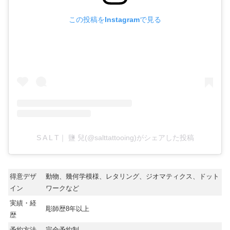
この投稿をInstagramで見る
S A L T｜ 鹽 兒(@salttattooing)がシェアした投稿
得意デザ
動物、幾何学模様、レタリング、ジオマティクス、ドット
イン
ワークなど
実績・経
彫師歴8年以上
歴
予約方法
完全予約制