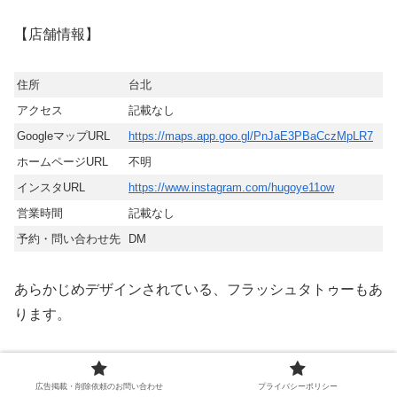
【店舗情報】
住所
台北
アクセス
記載なし
GoogleマップURL
https://maps.app.goo.gl/PnJaE3PBaCczMpLR7
ホームページURL
不明
インスタURL
https://www.instagram.com/hugoye11ow
営業時間
記載なし
予約・問い合わせ先
DM
あらかじめデザインされている、フラッシュタトゥーもあ
ります。
inky tattoo|韓国的な感性を盛り込んだブラック
広告掲載・削除依頼のお問い合わせ
プライバシーポリシー
系タトゥー