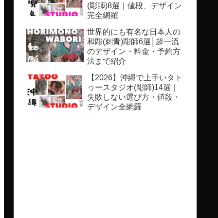
(彫師)8選｜値段、デザイン
完全網羅
世界的にも有名な日本人の
和彫(刺青)彫師6選│超一流
のデザイン・料金・予約方
法まで紹介
【2026】沖縄で上手いタト
ゥースタジオ(彫師)14選｜
失敗しない選び方・値段・
デザイン全網羅