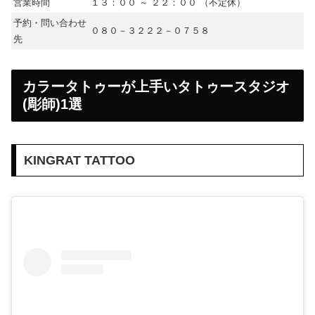
営業時間
１３：００ ～ ２２：００ （不定休）
予約・問い合わせ
０８０－３２２２－０７５８
先
カラータトゥーが上手いタトゥースタジオ
(彫師)1選
KINGRAT TATTOO