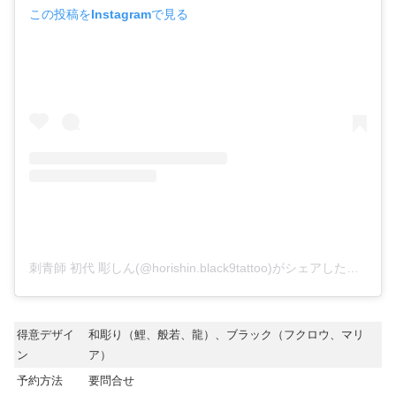
この投稿をInstagramで見る
刺青師 初代 彫しん(@horishin.black9tattoo)がシェアした投稿
得意デザイ
和彫り（鯉、般若、龍）、ブラック（フクロウ、マリ
ン
ア）
予約方法
要問合せ