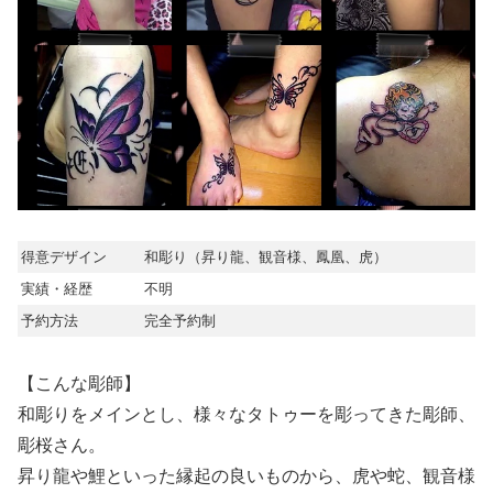
得意デザイン
和彫り（昇り龍、観音様、鳳凰、虎）
実績・経歴
不明
予約方法
完全予約制
【こんな彫師】
和彫りをメインとし、様々なタトゥーを彫ってきた彫師、
彫桜さん。
昇り龍や鯉といった縁起の良いものから、虎や蛇、観音様