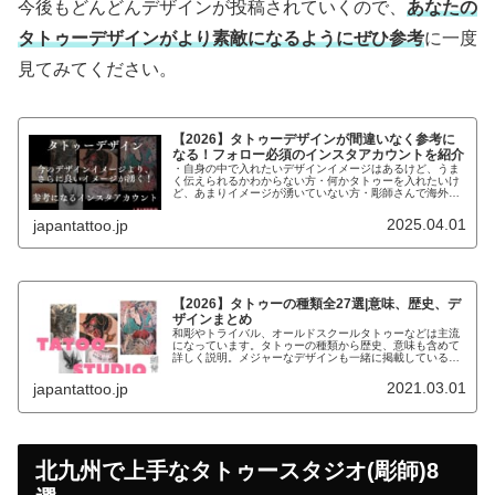
今後もどんどんデザインが投稿されていくので、
あなたの
タトゥーデザインがより素敵になるようにぜひ参考
に一度
見てみてください。
【2026】タトゥーデザインが間違いなく参考に
なる！フォロー必須のインスタアカウントを紹介
・自身の中で入れたいデザインイメージはあるけど、うま
く伝えられるかわからない方・何かタトゥーを入れたいけ
ど、あまりイメージが湧いていない方・彫師さんで海外の
デザインで参考になるものがないか探している方こんなお
悩みの方にデザインの参考になるイ...
2025.04.01
japantattoo.jp
【2026】タトゥーの種類全27選|意味、歴史、デ
ザインまとめ
和彫やトライバル、オールドスクールタトゥーなどは主流
になっています。タトゥーの種類から歴史、意味も含めて
詳しく説明。メジャーなデザインも一緒に掲載しているの
で、参考にしてください。
2021.03.01
japantattoo.jp
北九州で上手なタトゥースタジオ(彫師)8