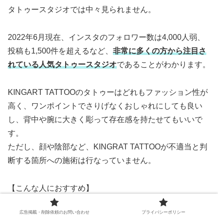
タトゥースタジオでは中々見られません。
2022年6月現在、インスタのフォロワー数は4,000人弱、
投稿も1,500件を超えるなど、
非常に多くの方から注目さ
れている人気タトゥースタジオ
であることがわかります。
KINGART TATTOOのタトゥーはどれもファッション性が
高く、ワンポイントでさりげなくおしゃれにしても良い
し、背中や腕に大きく彫って存在感を持たせてもいいで
す。
ただし、顔や陰部など、KINGRAT TATTOOが不適当と判
断する箇所への施術は行なっていません。
【こんな人におすすめ】
カラータトゥーが好きな方、カラフルでポップなニュース
広告掲載・削除依頼のお問い合わせ
プライバシーポリシー
クールタトゥーが好きな方には非常におすすめのタトゥー