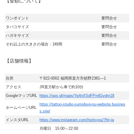
【金額について】
ワンポイント
要問合せ
タバコサイズ
要問合せ
ハガキサイズ
要問合せ
それ以上の大きさの場合：1時間
要問合せ
【店舗情報】
住所
〒822-0002 福岡県直方市頓野2381―1
アクセス
JR直方駅から車で約10分
GoogleマップURL
https://goo.gl/maps/Yp4nXSdFPn4Gvdm18
https://tattoo-studio-sumidoujyou-website.busines
ホームページURL
s.site/
インスタURL
https://www.instagram.com/horisyou/?hl=ja
月曜日 15:00～22:00