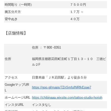
時間彫り（一時間）
７５００円
腕五分片方
１７万 ～
背中ぬき
４０万
【店舗情報】
住所 ： 〒800 -0351
住所
福岡県京都郡苅田町京町１丁目１３－１０ 三徳ビ
ル２F
アクセス
日豊本線「ＪＲ苅田駅」より徒歩５分
GoogleマップUR
https://goo.gl/maps/7ZnSmfufNRfkEpae7
L
ホームページURL
https://chibinaaa.wixsite.com/tattoo-studio-horioh
インスタURL
インスタなし