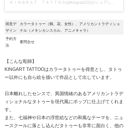
ＫＩＮＧＲＡＴ ＴＡＴＴＯＯ(@kingrat222)がシェアした投稿
得意デ
カラータトゥー（鶴、花、女性）、アメリカントラディショ
ザイン
ナル（メキシカンスカル、アニメキャラ）
予約方
要問合せ
法
【こんな彫師】
KINGART TATTOOはカラータトゥーを得意とし、タトゥ
ー以外にも自ら絵を描いて作品として出しています。
日本離れしたセンスで、異国情緒のあるアメリカントラデ
ィショナルなタトゥーを現代風にポップに仕上げてくれま
す。
また、七福神や日本の浮世絵などの和風なテーマを、ニュ
ースクールに落とし込んだタトゥーも非常に面白く、他の