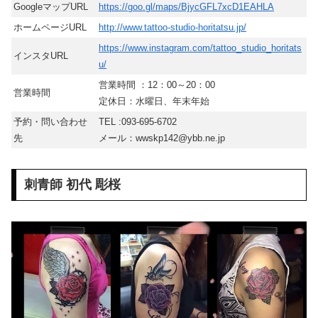
GoogleマップURL
https://goo.gl/maps/BjycGFL7xcD1EAHLA
ホームページURL
http://www.tattoo-studio-horitatsu.jp/
https://www.instagram.com/tattoo_studio_horitats
インスタURL
u/
営業時間 ：12：00～20：00
営業時間
定休日：水曜日、年末年始
予約・問い合わせ
TEL :093-695-6702
先
メール：wwskp142@ybb.ne.jp
刺青師 初代 彫桜