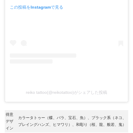
この投稿をInstagramで見る
reiko tattoo(@reikotattoo)がシェアした投稿
得意
カラータトゥー（蝶、バラ、宝石、魚）、ブラック系（ネコ、
デザ
プレイングハンズ、ヒマワリ）、和彫り（桜、龍、般若、鬼）
イン