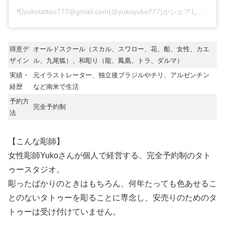
📮yukotattoo777@gmail.com(@yukoyuko777)がシェアした投稿
得意デ
オールドスクール（スカル、スワロー、花、船、女性、カエ
ザイン
ル、九尾狐）、和彫り（龍、鳳凰、トラ、ダルマ）
実績・
元イラストレーター、独立後ブラジルやチリ、アルゼンチン
経歴
など南米で生活
予約方
完全予約制
法
【こんな彫師】
女性彫師Yukoさんが個人で経営する、完全予約制のタト
ゥースタジオ。
彫ったばかりのときはもちろん、何年たっても色あせるこ
とのないタトゥーを彫ることに専念し、安売りのためのタ
トゥーは受け付けていません。