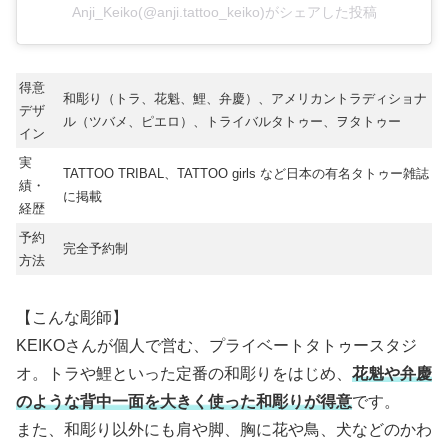
Anji_Keiko(@anji.tattoo_keiko)がシェアした投稿
得意
和彫り（トラ、花魁、鯉、弁慶）、アメリカントラディショナ
デザ
ル（ツバメ、ピエロ）、トライバルタトゥー、ヲタトゥー
イン
実
TATTOO TRIBAL、TATTOO girls など日本の有名タトゥー雑誌
績・
に掲載
経歴
予約
完全予約制
方法
【こんな彫師】
KEIKOさんが個人で営む、プライベートタトゥースタジ
オ。トラや鯉といった定番の和彫りをはじめ、
花魁や弁慶
のような背中一面を大きく使った和彫りが得意
です。
また、和彫り以外にも肩や脚、胸に花や鳥、犬などのかわ