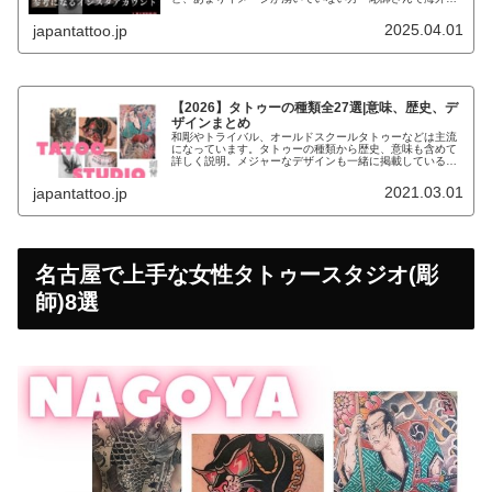
デザインで参考になるものがないか探している方こんなお
悩みの方にデザインの参考になるイ...
2025.04.01
japantattoo.jp
【2026】タトゥーの種類全27選|意味、歴史、デ
ザインまとめ
和彫やトライバル、オールドスクールタトゥーなどは主流
になっています。タトゥーの種類から歴史、意味も含めて
詳しく説明。メジャーなデザインも一緒に掲載しているの
で、参考にしてください。
2021.03.01
japantattoo.jp
名古屋で上手な女性タトゥースタジオ(彫
師)8選