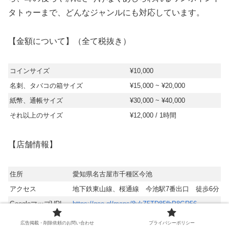
タトゥーまで、どんなジャンルにも対応しています。
【金額について】（全て税抜き）
コインサイズ
¥10,000
名刺、タバコの箱サイズ
¥15,000 ~ ¥20,000
​紙幣、通帳サイズ
¥30,000 ~ ¥40,000
それ以上のサイズ
¥12,000 / 1時間
【店舗情報】
住所
愛知県名古屋市千種区今池
アクセス
地下鉄東山線、桜通線 今池駅7番出口 徒歩6分
GoogleマップURL
https://goo.gl/maps/8ykZ5TD85fhP8GR56
ホームページURL
https://www.red-ink-tattoo.com/
広告掲載・削除依頼のお問い合わせ
プライバシーポリシー