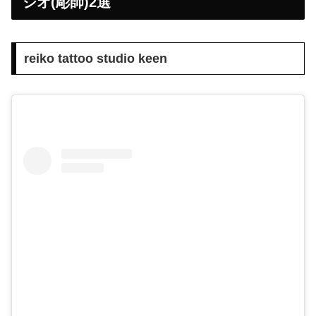
ジオ(彫師)2選
reiko tattoo studio keen