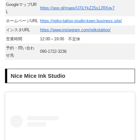
GoogleマップUR
https://goo.gl/maps/U7iLYkZ25s1JRXgy7
L
ホームページURL
https://reiko-tattoo-studio-keen.business.site/
インスタURL
https://www.instagram.com/reikotattoo/
営業時間
12:00～19:00 不定休
予約・問い合わ
090-1722-3236
せ先
Nice Mice Ink Studio