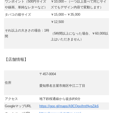
ワンポイント（500円サイズ
￥10,000～​（一つ以上並べて同じサイ
や線画、単純なレターなど）
ズでもデザイン内容で変動します）
タバコの箱サイズ
￥15,000～￥35,000
￥12,500
それ以上の大きさの場合：1時
​（5時間以上になった場合、￥60,000以
間
上はいただきません）
【店舗情報】
〒457-0004
住所
愛知県名古屋市南区中江二丁目
アクセス
地下鉄桜通線から徒歩約6分
GoogleマップURL
https://goo.gl/maps/A9CQpxifmtNypZik6