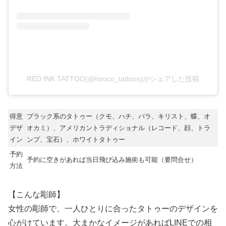
RED INK TATTOO(@hiroco_tattoos)がシェアした投稿
得意
ブラック系のタトゥー（クモ、ハチ、バラ、キリスト、蝶、オ
デザ
オカミ）、アメリカントラディショナル（レコード、顔、トラ
イン
ンプ、宝石）、ホワイトタトゥー
予約
予約に空きがあれば当日飛び込み施術も可能（要問合せ）
方法
【こんな彫師】
女性の彫師で、一人ひとりに合ったタトゥーのデザインを
心がけています。大まかなイメージがあればLINEでの相