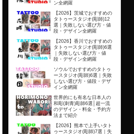
ン全網羅
【2026】茨城でおすすめの
タトゥースタジオ(彫師)12
選｜失敗しない選び方・値
段・デザイン全網羅
【2026】香川でおすすめの
タトゥースタジオ(彫師)6選
｜失敗しない選び方・値
段・デザイン全網羅
ソウルでおすすめのタトゥ
ースタジオ(彫師)6選｜失敗
しない選び方・値段・デザ
イン全網羅
世界的にも有名な日本人の
和彫(刺青)彫師6選│超一流
のデザイン・料金・予約方
法まで紹介
【2026】熊本で上手いタト
ゥースタジオ(彫師)7選｜失