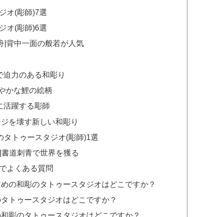
オ(彫師)7選
オ(彫師)6選
E 彫舟|背中一面の般若が人気
優美で迫力のある和彫り
屋|鮮やかな鯉の絵柄
的に活躍する彫師
でのイメージを壊す新しい和彫り
のタトゥースタジオ(彫師)1選
tRYO|書道刺青で世界を獲る
でよくある質問
すめの和彫のタトゥースタジオはどこですか？
のタトゥースタジオはどこですか？
の和彫のタトゥースタジオはどこですか？