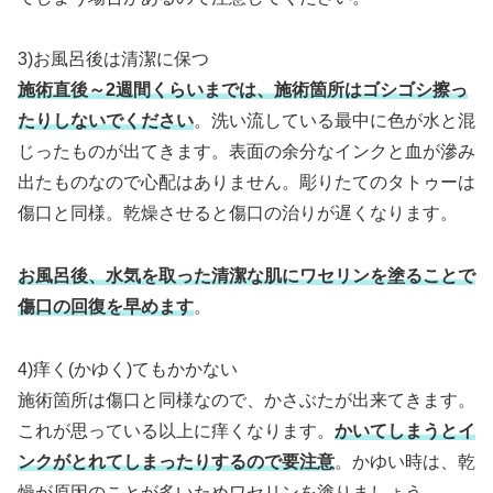
3)お風呂後は清潔に保つ
施術直後～2週間くらいまでは、施術箇所はゴシゴシ擦っ
たりしないでください
。洗い流している最中に色が水と混
じったものが出てきます。表面の余分なインクと血が滲み
出たものなので心配はありません。彫りたてのタトゥーは
傷口と同様。乾燥させると傷口の治りが遅くなります。
お風呂後、水気を取った清潔な肌にワセリンを塗ることで
傷口の回復を早めます
。
4)痒く(かゆく)てもかかない
施術箇所は傷口と同様なので、かさぶたが出来てきます。
これが思っている以上に痒くなります。
かいてしまうとイ
ンクがとれてしまったりするので要注意
。かゆい時は、乾
燥が原因のことが多いためワセリンを塗りましょう。