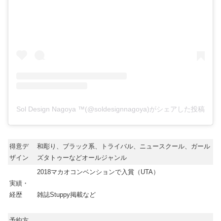
Sol Design Nagoya ™️(@soldesignnagoya)がシェアした投稿
得意デ
和彫り、ブラック系、トライバル、ニュースクール、ガール
ザイン
ズタトゥーなどオールジャンル
2018マカオコンベンションで入賞（UTA）
実績・
経歴
雑誌Stuppy掲載など
予約方