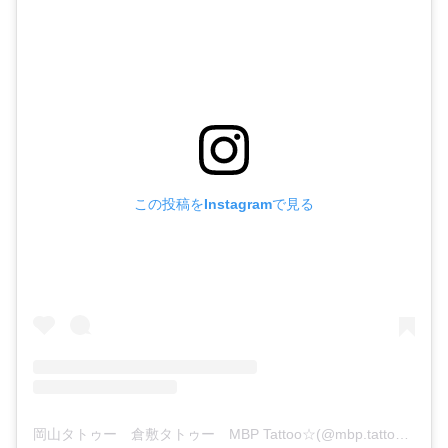
この投稿をInstagramで見る
岡山タトゥー 倉敷タトゥー MBP Tattoo☆(@mbp.tattoo)がシェアした投稿