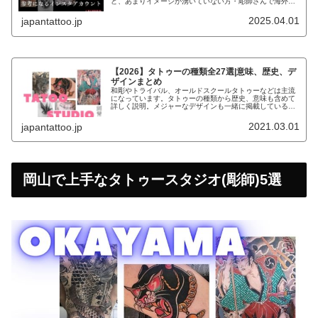
ど、あまりイメージが湧いていない方・彫師さんで海外の
デザインで参考になるものがないか探している方こんなお
悩みの方にデザインの参考になるイ...
2025.04.01
japantattoo.jp
【2026】タトゥーの種類全27選|意味、歴史、デ
ザインまとめ
和彫やトライバル、オールドスクールタトゥーなどは主流
になっています。タトゥーの種類から歴史、意味も含めて
詳しく説明。メジャーなデザインも一緒に掲載しているの
で、参考にしてください。
2021.03.01
japantattoo.jp
岡山で上手なタトゥースタジオ(彫師)5選