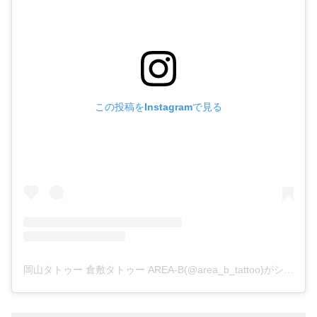
この投稿をInstagramで見る
岡山タトゥー 倉敷タトゥー AREA-B(@area_b_tattoo)がシェアした投稿