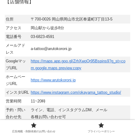
【店舗情報】
住所
〒700-0026 岡山県岡山市北区奉還町3丁目13-5
アクセス
岡山駅から徒歩8分
電話番号
03-6823-4591
メールアド
a-tattoo@arutokoroni.jp
レス
Googleマッ
https://maps.app.goo.gl/ZrhXwoQr95Bspins9?g_st=co
プURL
m.google.maps.preview.copy
ホームペー
https://www.arutokoroni.jp
ジURL
インスタURL
https://www.instagram.com/okayama_tattoo_studio/
営業時間
11~20時
予約・問い
ライン、電話、インスタグラムDM、メール
合わせ先
各種お問い合わせ可
広告掲載・削除依頼のお問い合わせ
プライバシーポリシー
【場所に関する目印】