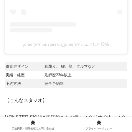
johan(@monsterskin_johan)がシェアした投稿
得意デザイン
和彫り、 鯉、龍、ダルマなど
実績・経歴
彫師歴23年以上
予約方法
完全予約制
【こんなスタジオ】
MONSTER SKINは彫妖般さんの個人スタジオです。スタ
ジオ内はシャンデリアがあり、黒と赤、白で統一されたオ
広告掲載・削除依頼のお問い合わせ
プライバシーポリシー