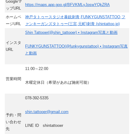
Googleマ
https://maps.app.goo.gl/BFVKMLyJpswYQkZRA
ップURL
ホームペ
神戸タトゥースタジオ暴銃刺青,FUNKYGUNSTATTOO,フ
ージURL
ァンキーガンズタトゥー(三宮,元町)刺青 (shintattoo.jp)
Shin Tattooer(@shin_tattooer) • Instagram写真と動画
インスタ
FUNKYGUNSTATTOO(@funkygunstattoo) • Instagram写真
URL
と動画
11:00～22:00
営業時間
木曜定休日（希望があれば施術可能）
078-392-5335
shin.tattooer@gmail.com
予約・問
い合わせ
LINE ID shintattooer
先