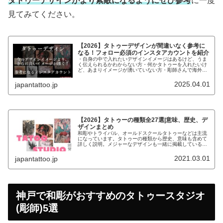
タトゥーデザインがより素敵になるようにぜひ参考
に一度
見てみてください。
【2026】タトゥーデザインが間違いなく参考に
なる！フォロー必須のインスタアカウントを紹介
・自身の中で入れたいデザインイメージはあるけど、うま
く伝えられるかわからない方・何かタトゥーを入れたいけ
ど、あまりイメージが湧いていない方・彫師さんで海外の
デザインで参考になるものがないか探している方こんなお
悩みの方にデザインの参考になるイ...
2025.04.01
japantattoo.jp
【2026】タトゥーの種類全27選|意味、歴史、デ
ザインまとめ
和彫やトライバル、オールドスクールタトゥーなどは主流
になっています。タトゥーの種類から歴史、意味も含めて
詳しく説明。メジャーなデザインも一緒に掲載しているの
で、参考にしてください。
2021.03.01
japantattoo.jp
神戸で和彫がおすすめのタトゥースタジオ
(彫師)5選