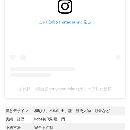
この投稿をInstagramで見る
参代目 彫屋(@horiyasandaime)がシェアした投稿
得意デザイン
和彫り、不動明王、龍、歴史人物、観音など
実績・経歴
kobe初代彫屋一門
予約方法
完全予約制