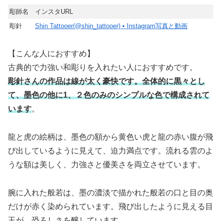
彫師名
インスタURL
彫針
Shin Tattooer(@shin_tattooer) • Instagram写真と動画
【こんな人におすすめ】
古典的で力強い和彫りを入れたい人におすすめです。
彫針さんの作品は線が太く豪快です。全体的に黒々とし
て、墨色の他に1、２色のみのシンプルな色で構成されて
います
。
龍と虎の絵柄は、墨色の額から黄色い虎と龍の赤い腹が飛
び出しているように見えて、迫力満点です。流れる雲のよ
うな額は美しく、力強さと優美さを両立させています。
腕に入れた般若は、墨の濃淡で描かれた般若の口と目の奥
だけが赤く染められています。飛び出したように見える目
玉が、恐ろしさを醸しています。