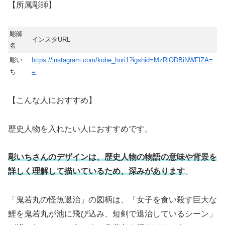
【所属彫師】
彫師
インスタURL
名
彫い
https://instagram.com/kobe_hori1?igshid=MzRlODBiNWFlZA=
ち
=
【こんな人におすすめ】
歴史人物を入れたい人におすすめです。
彫いちさんのデザインは、歴史人物の物語の意味や背景を
詳しく理解して描いているため、深みがあります
。
「鬼若丸の怪魚退治」の図柄は、「女子を食い殺す巨大な
鯉を鬼若丸が池に飛び込み、短剣で退治しているシーン」