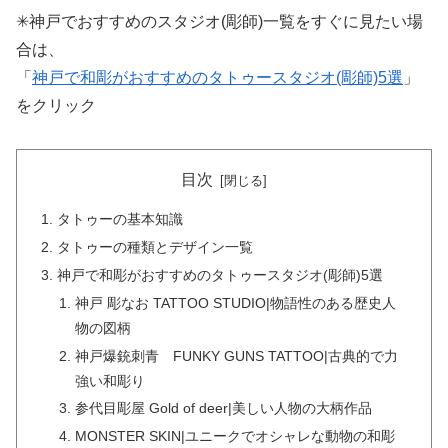
✳︎神戸でおすすめのスタジオ(彫師)一覧をすぐに見たい場
合は、
「
神戸で和彫がおすすめのタトゥースタジオ(彫師)5選
」
をクリック
目次
タトゥーの基本知識
タトゥーの種類とデザイン一覧
神戸で和彫がおすすめのタトゥースタジオ(彫師)5選
神戸 彫なお TATTOO STUDIO|物語性のある歴史人
物の図柄
神戸爆銃刺青 FUNKY GUNS TATTOO|古典的で力
強い和彫り
参代目彫屋 Gold of deer|美しい人物の大柄作品
MONSTER SKIN|ユニークでオシャレな動物の和彫