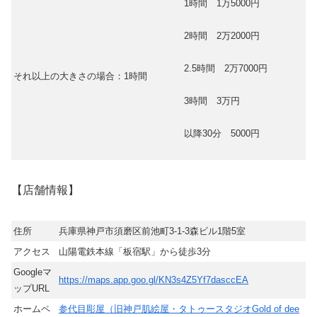
1時間 1万5000円
2時間 2万2000円
2.5時間 2万7000円
それ以上の大きさの場合：1時間
3時間 3万円
以降30分 5000円
【店舗情報】
住所
兵庫県神戸市須磨区前池町3-1-3森ビル1階5室
アクセス
山陽電鉄本線「板宿駅」から徒歩3分
Googleマ
https://maps.app.goo.gl/KN3s4Z5Yf7dasccEA
ップURL
ホームペ
参代目彫屋（旧神戸肌絵屋・タトゥースタジオGold of dee