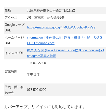
住所
兵庫県神戸市下山手通2丁目11-22
アクセス
JR「三宮駅」から徒歩2分
Googleマップ
https://maps.app.goo.gl/nMCLWDcgoh57KXVs9
URL
ホームページ
information | 神戸彫なお | 刺青・和彫り・TATTOO ST
URL
UDIO (horinao.com)
神戸 彫なお (Kobe Horinao Tattoo)(@kobe_horinao) • I
インスタURL
nstagram写真と動画
10:00～22:00
営業時間
年中無休
予約・問い合
078-599-9200
わせ先
カバーアップ、リメイクにも対応しています。