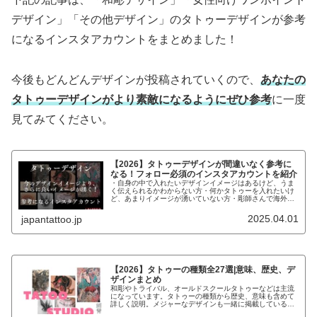
デザイン」「その他デザイン」のタトゥーデザインが参考
になるインスタアカウントをまとめました！
今後もどんどんデザインが投稿されていくので、
あなたの
タトゥーデザインがより素敵になるようにぜひ参考
に一度
見てみてください。
【2026】タトゥーデザインが間違いなく参考に
なる！フォロー必須のインスタアカウントを紹介
・自身の中で入れたいデザインイメージはあるけど、うま
く伝えられるかわからない方・何かタトゥーを入れたいけ
ど、あまりイメージが湧いていない方・彫師さんで海外の
デザインで参考になるものがないか探している方こんなお
悩みの方にデザインの参考になるイ...
2025.04.01
japantattoo.jp
【2026】タトゥーの種類全27選|意味、歴史、デ
ザインまとめ
和彫やトライバル、オールドスクールタトゥーなどは主流
になっています。タトゥーの種類から歴史、意味も含めて
詳しく説明。メジャーなデザインも一緒に掲載しているの
で、参考にしてください。