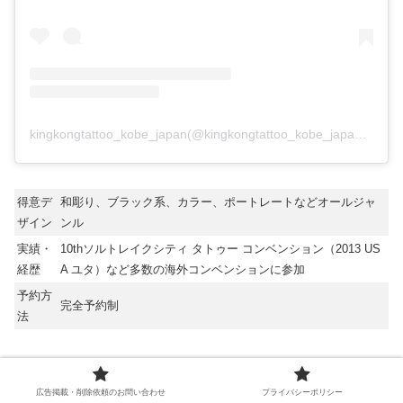
kingkongtattoo_kobe_japan(@kingkongtattoo_kobe_japan)がシェアした投稿
得意デ
和彫り、ブラック系、カラー、ポートレートなどオールジャ
ザイン
ンル
実績・
10thソルトレイクシティ タトゥー コンベンション（2013 US
経歴
A ユタ）など多数の海外コンベンションに参加
予約方
完全予約制
法
【在籍彫師】
広告掲載・削除依頼のお問い合わせ
プライバシーポリシー