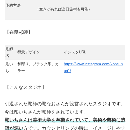
予約方法
（空きがあれば当日施術も可能）
【在籍彫師】
彫師
得意デザイン
インスタURL
名
彫い
和彫り、ブラック系、カ
https://www.instagram.com/kobe_h
ち
ラー
ori1/
【こんなスタジオ】
引退された彫師の彫なおさんが設営されたスタジオです。
今は彫いちさんが彫師をされています。
彫いちさんは美術大学を卒業されていて、美術や芸術に造
詣が深い
方です。カウンセリングの時に、イメージしやす