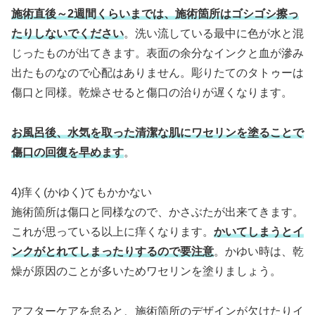
施術直後～2週間くらいまでは、施術箇所はゴシゴシ擦っ
たりしないでください
。洗い流している最中に色が水と混
じったものが出てきます。表面の余分なインクと血が滲み
出たものなので心配はありません。彫りたてのタトゥーは
傷口と同様。乾燥させると傷口の治りが遅くなります。
お風呂後、水気を取った清潔な肌にワセリンを塗ることで
傷口の回復を早めます
。
4)痒く(かゆく)てもかかない
施術箇所は傷口と同様なので、かさぶたが出来てきます。
これが思っている以上に痒くなります。
かいてしまうとイ
ンクがとれてしまったりするので要注意
。かゆい時は、乾
燥が原因のことが多いためワセリンを塗りましょう。
アフターケアを怠ると、施術箇所のデザインが欠けたりイ