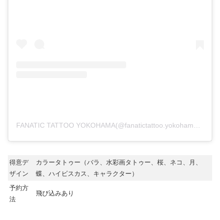
FANATIC TATTOO YOKOHAMA(@fanatictattoo.yokohama)がシェアした投稿
得意デ
カラータトゥー（バラ、水彩画タトゥー、桜、ネコ、月、
ザイン
蝶、ハイビスカス、キャラクター）
予約方
飛び込みあり
法