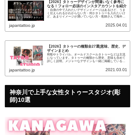
【2026】タトゥーデザインが間違いなく参考に
なる！フォロー必須のインスタアカウントを紹介
・自身の中で入れたいデザインイメージはあるけど、うま
く伝えられるかわからない方・何かタトゥーを入れたいけ
ど、あまりイメージが湧いていない方・彫師さんで海外の
デザインで参考になるものがないか探している方こんなお
悩みの方にデザインの参考になるイ...
2025.04.01
japantattoo.jp
【2026】タトゥーの種類全27選|意味、歴史、デ
ザインまとめ
和彫やトライバル、オールドスクールタトゥーなどは主流
になっています。タトゥーの種類から歴史、意味も含めて
詳しく説明。メジャーなデザインも一緒に掲載しているの
で、参考にしてください。
2021.03.01
japantattoo.jp
神奈川で上手な女性タトゥースタジオ(彫
師)10選