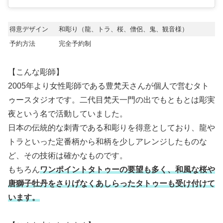
得意デザイン
和彫り（龍、トラ、桜、僧侶、鬼、観音様）
予約方法
完全予約制
【こんな彫師】
2005年より女性彫師である豊梵天さんが個人で営むタト
ゥースタジオです。二代目梵天一門の出でもともとは彫実
夜という名で活動していました。
日本の伝統的な刺青である和彫りを得意としており、龍や
トラといった定番柄から和柄を少しアレンジしたものな
ど、その技術は確かなものです。
もちろん
ワンポイントタトゥーの要望も多く、和風な桜や
唐獅子牡丹をさりげなくあしらったタトゥーも受け付けて
います。