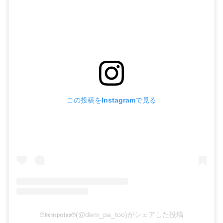
この投稿をInstagramで見る
࿉𝖉𝖊𝖒𝖕𝖆𝖙𝖔𝖔࿉(@dem_pa_too)がシェアした投稿