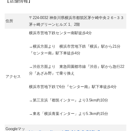
【店舗情報】
〒224-0032 神奈川県横浜市都筑区茅ケ崎中央２６−３３
住所
茅ヶ崎グリーンヒルズ 1、2階
横浜市営地下鉄センター南駅徒歩4分
→横浜方面より 横浜市営地下鉄『横浜』駅から21分
『センター南』駅下車徒歩4分
→渋谷方面より 東急田園都市線『渋谷』駅から急行22
分『あざみ野』で乗り換え
アクセス
横浜市営地下鉄で6分『センター南』駅下車徒歩4分
→第三京浜『都筑インター』より3.5km約10分
→東名「横浜青葉インター」より5.3km約15分
Googleマッ