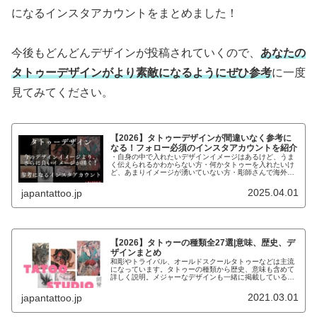
になるインスタアカウントをまとめました！
今後もどんどんデザインが投稿されていくので、
あなたの
タトゥーデザインがより素敵になるようにぜひ参考
に一度
見てみてください。
【2026】タトゥーデザインが間違いなく参考に
なる！フォロー必須のインスタアカウントを紹介
・自身の中で入れたいデザインイメージはあるけど、うま
く伝えられるかわからない方・何かタトゥーを入れたいけ
ど、あまりイメージが湧いていない方・彫師さんで海外の
デザインで参考になるものがないか探している方こんなお
悩みの方にデザインの参考になるイ...
2025.04.01
japantattoo.jp
【2026】タトゥーの種類全27選|意味、歴史、デ
ザインまとめ
和彫やトライバル、オールドスクールタトゥーなどは主流
になっています。タトゥーの種類から歴史、意味も含めて
詳しく説明。メジャーなデザインも一緒に掲載しているの
で、参考にしてください。
2021.03.01
japantattoo.jp