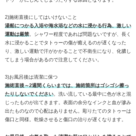
2)施術直後にしてはいけないこと
湯船につかる入浴や海水浴などの水に浸かる行為、激しい
運動は厳禁
。シャワー程度であれば問題ないですが、長く
水に浸かることでタトゥーの傷が癒えるのが遅くなった
り、激しい運動で汗がかかることで不衛生になり、化膿し
てしまう場合があるので注意してください。
3)お風呂後は清潔に保つ
施術直後～2週間くらいまでは、施術箇所はゴシゴシ擦っ
たりしないでください
。洗い流している最中に色が水と混
じったものが出てきます。表面の余分なインクと血が滲み
出たものなので心配はありません。彫りたてのタトゥーは
傷口と同様。乾燥させると傷口の治りが遅くなります。