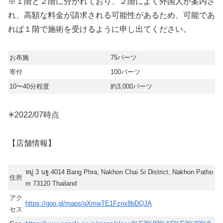
※１階と２階に分かれており、２階によく外国人が案内さ
れ、高額な料金が請求される可能性があるため、可能であ
れば１階で施術を受けるように申し出てください。
お布施
75バーツ
寄付
100バーツ
10〜40分程度
約3,000バーツ
✳︎2022/07時点
【店舗情報】
หมู่ 3 นฐ.4014 Bang Phra, Nakhon Chai Si District, Nakhon Patho
住所
m 73120
Thailand
アク
https://goo.gl/maps/gXmwTE1Fznx8bDQJA
セス