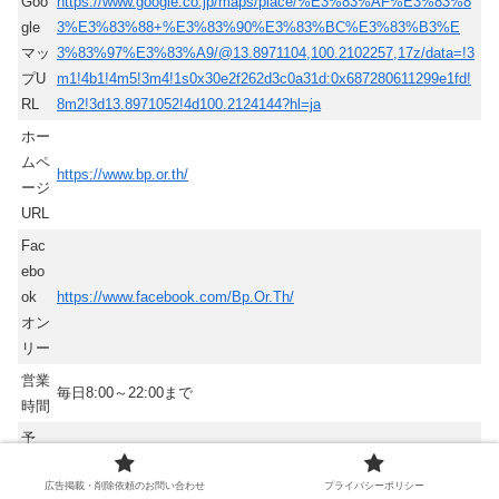
Goo
https://www.google.co.jp/maps/place/%E3%83%AF%E3%83%8
gle
3%E3%83%88+%E3%83%90%E3%83%BC%E3%83%B3%E
マッ
3%83%97%E3%83%A9/@13.8971104,100.2102257,17z/data=!3
プU
m1!4b1!4m5!3m4!1s0x30e2f262d3c0a31d:0x687280611299e1fd!
RL
8m2!3d13.8971052!4d100.2124144?hl=ja
ホー
ムペ
https://www.bp.or.th/
ージ
URL
Fac
ebo
ok
https://www.facebook.com/Bp.Or.Th/
オン
リー
営業
毎日8:00～22:00まで
時間
予
約・
広告掲載・削除依頼のお問い合わせ
プライバシーポリシー
問い
電話番号 : +66 3438 9333