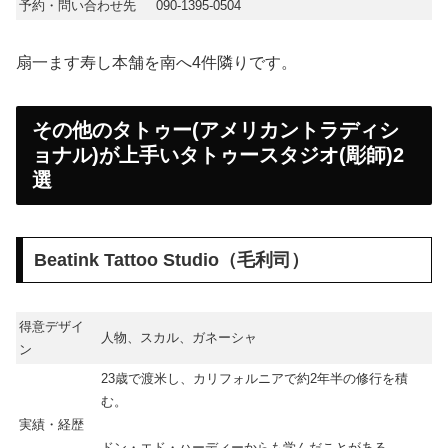
予約・問い合わせ先
090-1395-0504
扇一ます寿し本舗を南へ4件隣りです。
その他のタトゥー(アメリカントラディシ
ョナル)が上手いタトゥースタジオ(彫師)2
選
Beatink Tattoo Studio（毛利司）
得意デザイ
人物、スカル、ガネーシャ
ン
23歳で渡米し、カリフォルニアで約2年半の修行を積
む。
実績・経歴
ドン・エド・ハーディーからも学んだことがある。