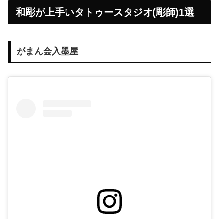
和彫が上手いタトゥースタジオ(彫師)1選
がまん会入墨屋