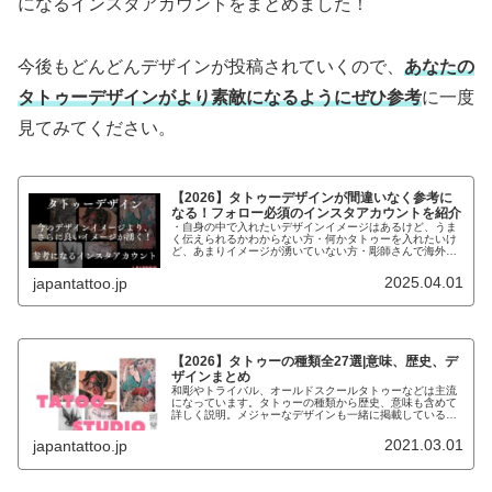
になるインスタアカウントをまとめました！
今後もどんどんデザインが投稿されていくので、
あなたの
タトゥーデザインがより素敵になるようにぜひ参考
に一度
見てみてください。
【2026】タトゥーデザインが間違いなく参考に
なる！フォロー必須のインスタアカウントを紹介
・自身の中で入れたいデザインイメージはあるけど、うま
く伝えられるかわからない方・何かタトゥーを入れたいけ
ど、あまりイメージが湧いていない方・彫師さんで海外の
デザインで参考になるものがないか探している方こんなお
悩みの方にデザインの参考になるイ...
2025.04.01
japantattoo.jp
【2026】タトゥーの種類全27選|意味、歴史、デ
ザインまとめ
和彫やトライバル、オールドスクールタトゥーなどは主流
になっています。タトゥーの種類から歴史、意味も含めて
詳しく説明。メジャーなデザインも一緒に掲載しているの
で、参考にしてください。
2021.03.01
japantattoo.jp