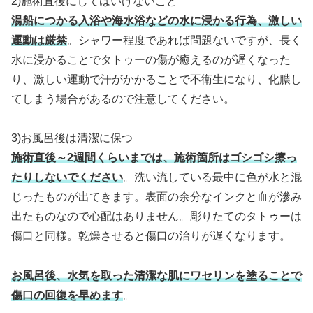
2)施術直後にしてはいけないこと
湯船につかる入浴や海水浴などの水に浸かる行為、激しい
運動は厳禁
。シャワー程度であれば問題ないですが、長く
水に浸かることでタトゥーの傷が癒えるのが遅くなった
り、激しい運動で汗がかかることで不衛生になり、化膿し
てしまう場合があるので注意してください。
3)お風呂後は清潔に保つ
施術直後～2週間くらいまでは、施術箇所はゴシゴシ擦っ
たりしないでください
。洗い流している最中に色が水と混
じったものが出てきます。表面の余分なインクと血が滲み
出たものなので心配はありません。彫りたてのタトゥーは
傷口と同様。乾燥させると傷口の治りが遅くなります。
お風呂後、水気を取った清潔な肌にワセリンを塗ることで
傷口の回復を早めます
。