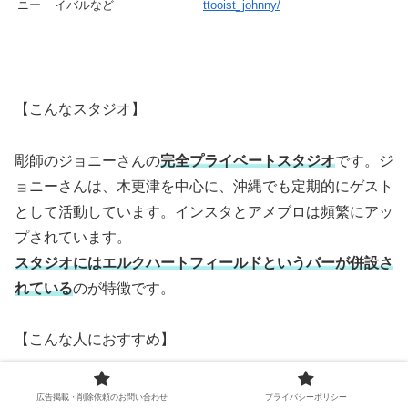
ニー
イバルなど
ttooist_johnny/
【こんなスタジオ】
彫師のジョニーさんの
完全プライベートスタジオ
です。ジ
ョニーさんは、木更津を中心に、沖縄でも定期的にゲスト
として活動しています。インスタとアメブロは頻繁にアッ
プされています。
スタジオにはエルクハートフィールドというバーが併設さ
れている
のが特徴です。
【こんな人におすすめ】
繊細なブラック系タトゥーを入れたい人におすすめ
です。
広告掲載・削除依頼のお問い合わせ
プライバシーポリシー