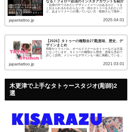
なる！フォロー必須のインスタアカウントを紹介
・自身の中で入れたいデザインイメージはあるけど、うま
く伝えられるかわからない方・何かタトゥーを入れたいけ
ど、あまりイメージが湧いていない方・彫師さんで海外の
デザインで参考になるものがないか探している方こんなお
悩みの方にデザインの参考になるイ...
2025.04.01
japantattoo.jp
【2026】タトゥーの種類全27選|意味、歴史、デ
ザインまとめ
和彫やトライバル、オールドスクールタトゥーなどは主流
になっています。タトゥーの種類から歴史、意味も含めて
詳しく説明。メジャーなデザインも一緒に掲載しているの
で、参考にしてください。
2021.03.01
japantattoo.jp
木更津で上手なタトゥースタジオ(彫師)2
選