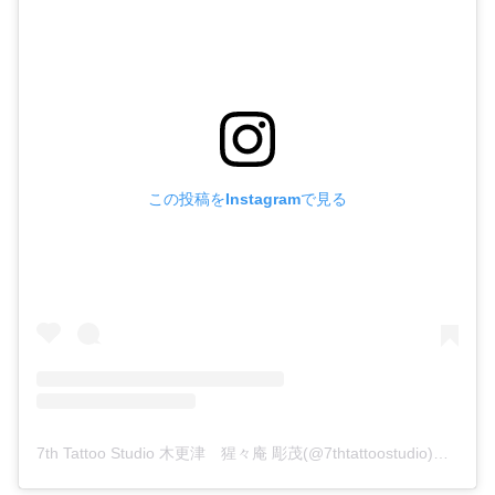
この投稿をInstagramで見る
7th Tattoo Studio 木更津 猩々庵 彫茂(@7thtattoostudio)がシェアした投稿