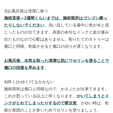
3)お風呂後は清潔に保つ
施術直後～2週間くらいまでは、施術箇所はゴシゴシ擦っ
たりしないでください
。洗い流している最中に色が水と混
じったものが出てきます。表面の余分なインクと血が滲み
出たものなので心配はありません。彫りたてのタトゥーは
傷口と同様。乾燥させると傷口の治りが遅くなります。
お風呂後、水気を取った清潔な肌にワセリンを塗ることで
傷口の回復を早めます
。
4)痒く(かゆく)てもかかない
施術箇所は傷口と同様なので、かさぶたが出来てきます。
これが思っている以上に痒くなります。
かいてしまうとイ
ンクがとれてしまったりするので要注意
。かゆい時は、乾
燥が原因のことが多いためワセリンを塗りましょう。