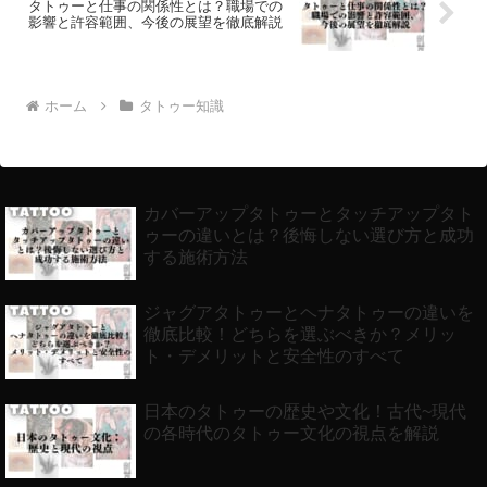
タトゥーと仕事の関係性とは？職場での
影響と許容範囲、今後の展望を徹底解説
ホーム
タトゥー知識
カバーアップタトゥーとタッチアップタト
ゥーの違いとは？後悔しない選び方と成功
する施術方法
ジャグアタトゥーとヘナタトゥーの違いを
徹底比較！どちらを選ぶべきか？メリッ
ト・デメリットと安全性のすべて
日本のタトゥーの歴史や文化！古代~現代
の各時代のタトゥー文化の視点を解説