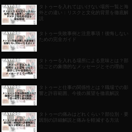
タトゥーを入れてはいけない場所一覧と海
外との違い：リスクと文化的背景を徹底解
説
タトゥー失敗事例と注意事項！後悔しない
ための完全ガイド
タトゥーを入れる場所による意味とは？部
位ごとの象徴的なメッセージとその理由
タトゥーと仕事の関係性とは？職場での影
響と許容範囲、今後の展望を徹底解説
タトゥーの痛みはどれくらい？部位別・要
因別の詳細解説と痛みを軽減する方法