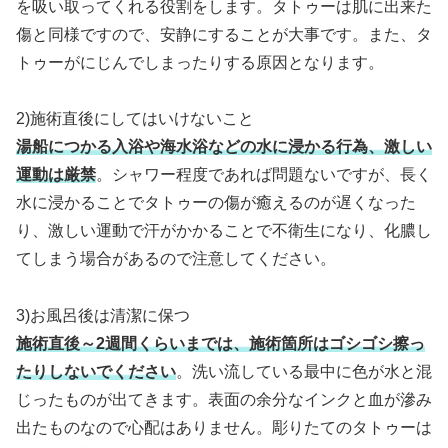
を吸い取ってくれる役割をします。タトゥーは肌に出来た
傷と同様ですので、安静にすることが大事です。また、タ
トゥーがにじんでしまったりする原因となります。
2)施術直後にしてはいけないこと
湯船につかる入浴や海水浴などの水に浸かる行為、激しい
運動は厳禁
。シャワー程度であれば問題ないですが、長く
水に浸かることでタトゥーの傷が癒えるのが遅くなった
り、激しい運動で汗がかかることで不衛生になり、化膿し
てしまう場合があるので注意してください。
3)お風呂後は清潔に保つ
施術直後～2週間くらいまでは、施術箇所はゴシゴシ擦っ
たりしないでください
。洗い流している最中に色が水と混
じったものが出てきます。表面の余分なインクと血が滲み
出たものなので心配はありません。彫りたてのタトゥーは