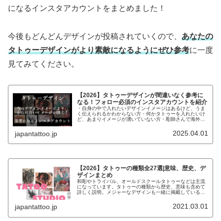
になるインスタアカウントをまとめました！
今後もどんどんデザインが投稿されていくので、
あなたの
タトゥーデザインがより素敵になるようにぜひ参考
に一度
見てみてください。
【2026】タトゥーデザインが間違いなく参考に
なる！フォロー必須のインスタアカウントを紹介
・自身の中で入れたいデザインイメージはあるけど、うま
く伝えられるかわからない方・何かタトゥーを入れたいけ
ど、あまりイメージが湧いていない方・彫師さんで海外の
デザインで参考になるものがないか探している方こんなお
悩みの方にデザインの参考になるイ...
2025.04.01
japantattoo.jp
【2026】タトゥーの種類全27選|意味、歴史、デ
ザインまとめ
和彫やトライバル、オールドスクールタトゥーなどは主流
になっています。タトゥーの種類から歴史、意味も含めて
詳しく説明。メジャーなデザインも一緒に掲載しているの
で、参考にしてください。
2021.03.01
japantattoo.jp