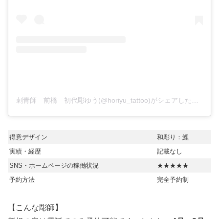
刺青師 前橋 初代彫ゆう(@horiyu_tattoo)がシェアした投稿
得意デザイン
和彫り：鯉
実績・経歴
記載なし
SNS・ホームページの稼働状況
★★★★★
予約方法
完全予約制
【こんな彫師】