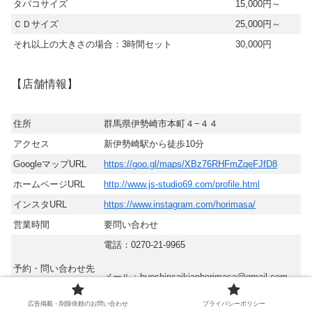
タバコサイズ
15,000円～
ＣＤサイズ
25,000円～
それ以上の大きさの場合：3時間セット
30,000円
【店舗情報】
住所
群馬県伊勢崎市本町４−４４
アクセス
新伊勢崎駅から徒歩10分
GoogleマップURL
https://goo.gl/maps/XBz76RHFmZqeFJfD8
ホームページURL
http://www.js-studio69.com/profile.html
インスタURL
https://www.instagram.com/horimasa/
営業時間
要問い合わせ
電話：0270-21-9965
予約・問い合わせ先
メール：bunshinsaikianhorimasa@gmail.com
広告掲載・削除依頼のお問い合わせ
プライバシーポリシー