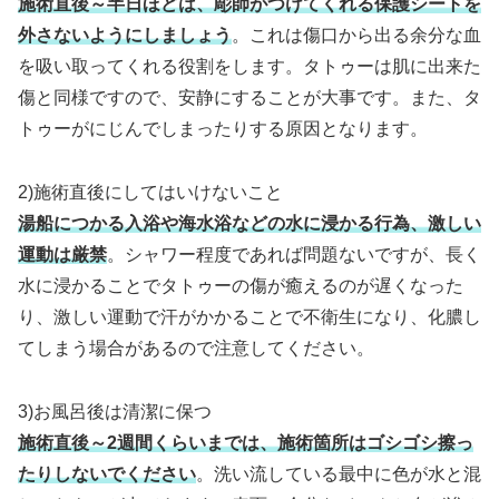
施術直後～半日ほどは、彫師がつけてくれる保護シートを
外さないようにしましょう
。これは傷口から出る余分な血
を吸い取ってくれる役割をします。タトゥーは肌に出来た
傷と同様ですので、安静にすることが大事です。また、タ
トゥーがにじんでしまったりする原因となります。
2)施術直後にしてはいけないこと
湯船につかる入浴や海水浴などの水に浸かる行為、激しい
運動は厳禁
。シャワー程度であれば問題ないですが、長く
水に浸かることでタトゥーの傷が癒えるのが遅くなった
り、激しい運動で汗がかかることで不衛生になり、化膿し
てしまう場合があるので注意してください。
3)お風呂後は清潔に保つ
施術直後～2週間くらいまでは、施術箇所はゴシゴシ擦っ
たりしないでください
。洗い流している最中に色が水と混