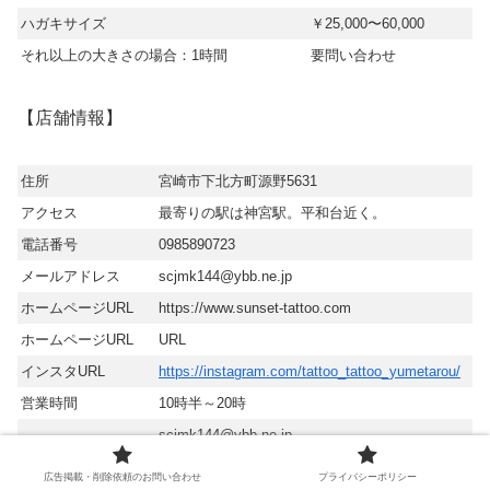
ハガキサイズ
￥25,000〜60,000
それ以上の大きさの場合：1時間
要問い合わせ
【店舗情報】
住所
宮崎市下北方町源野5631
アクセス
最寄りの駅は神宮駅。平和台近く。
電話番号
0985890723
メールアドレス
scjmk144@ybb.ne.jp
ホームページURL
https://www.sunset-tattoo.com
ホームページURL
URL
インスタURL
https://instagram.com/tattoo_tattoo_yumetarou/
営業時間
10時半～20時
scjmk144@ybb.ne.jp
予約・問い合わせ先
または、お電話にて宜しくお願いします。
広告掲載・削除依頼のお問い合わせ
プライバシーポリシー
TEL 0985890723