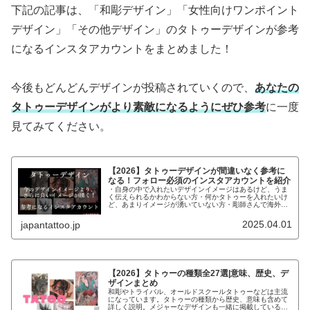
下記の記事は、「和彫デザイン」「女性向けワンポイント
デザイン」「その他デザイン」のタトゥーデザインが参考
になるインスタアカウントをまとめました！
今後もどんどんデザインが投稿されていくので、
あなたの
タトゥーデザインがより素敵になるようにぜひ参考
に一度
見てみてください。
【2026】タトゥーデザインが間違いなく参考に
なる！フォロー必須のインスタアカウントを紹介
・自身の中で入れたいデザインイメージはあるけど、うま
く伝えられるかわからない方・何かタトゥーを入れたいけ
ど、あまりイメージが湧いていない方・彫師さんで海外の
デザインで参考になるものがないか探している方こんなお
悩みの方にデザインの参考になるイ...
2025.04.01
japantattoo.jp
【2026】タトゥーの種類全27選|意味、歴史、デ
ザインまとめ
和彫やトライバル、オールドスクールタトゥーなどは主流
になっています。タトゥーの種類から歴史、意味も含めて
詳しく説明。メジャーなデザインも一緒に掲載しているの