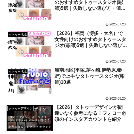
のおすすめタトゥースタジオ(彫
師)5選｜失敗しない選び方・値
段・デザイン全網羅
2025.07.23
【2026】福岡（博多・大名）で
タトゥー地域
女性向けのおすすめタトゥースタ
ジオ(彫師)5選｜失敗しない選び
方・値段・デザイン全網羅
2025.07.23
湘南地区(平塚,茅ヶ崎,伊勢原,秦
タトゥー地域
野)で上手なタトゥースタジオ(彫
師)10選
2025.05.20
【2026】タトゥーデザインが間
タトゥーデザイン
違いなく参考になる！フォロー必
須のインスタアカウントを紹介